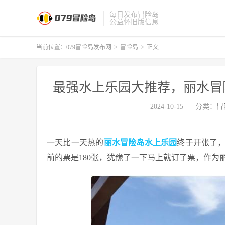
每日发布冒险岛
公益怀旧版信息
当前位置：
079冒险岛发布网
>
冒险岛
>
正文
最强水上乐园大推荐，丽水冒
2024-10-15
分类：
冒
一天比一天热的
丽水冒险岛水上乐园
终于开张了
前的票是180张，犹豫了一下马上就订了票，作