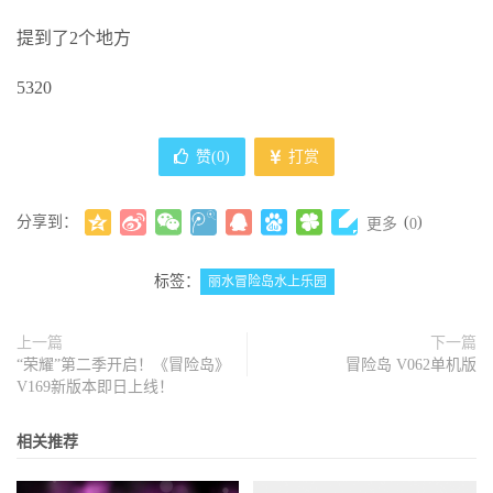
提到了2个地方
5320
赞(
0
)
打赏
分享到：
(
)
更多
0
标签：
丽水冒险岛水上乐园
上一篇
下一篇
“荣耀”第二季开启！《冒险岛》
冒险岛 V062单机版
V169新版本即日上线！
相关推荐