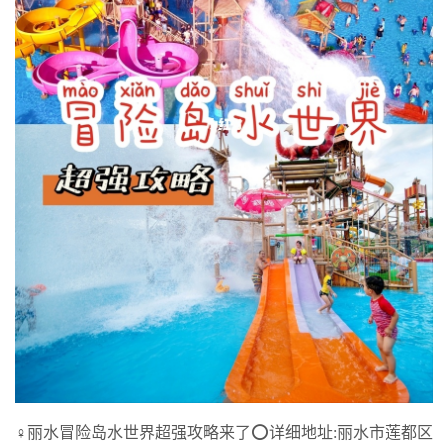
‍♀️丽水冒险岛水世界超强攻略来了⭕️详细地址:丽水市莲都区