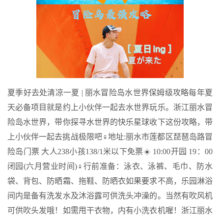
夏季好去处清凉一夏 | 丽水冒险岛水世界保姆级攻略每年夏
天必备项目就是约上小伙伴一起去水世界玩乐。浙江丽水冒
险岛水世界，带你探寻水世界的快乐星球收下这份攻略，带
上小伙伴一起去挑战极限吧‍♀️地址:丽水市莲都区琵琶岛路冒
险岛门票 大人238小孩138/1米以下免票☀️ 10:00开园 19：00
闭园(六月营业时间)‍♀️行前准备：泳衣、泳裤、毛巾、防水
袋、背包、防晒霜、拖鞋、防晒衣如果要求不高，乐园淋浴
间内是备有洗发水及沐浴露可供洗头冲澡的。当然有吹风机
可供吹头发哦！如需甩干衣物，内有小洗衣机喔！浙江丽水