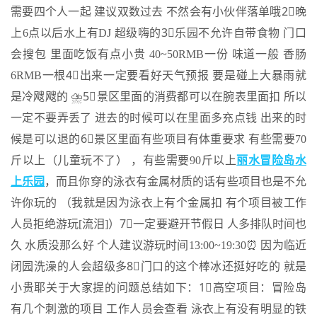
需要四个人一起 建议双数过去 不然会有小伙伴落单哦2⃣️晚
上6点以后水上有DJ 超级嗨的3⃣️乐园不允许自带食物 门口
会搜包 里面吃饭有点小贵 40~50RMB一份 味道一般 香肠
6RMB一根4⃣️出来一定要看好天气预报 要是碰上大暴雨就
是冷飕飕的 ⛈️5⃣️景区里面的消费都可以在腕表里面扣 所以
一定不要弄丢了 进去的时候可以在里面多充点钱 出来的时
候是可以退的6⃣️景区里面有些项目有体重要求 有些需要70
斤以上（儿童玩不了） ，有些需要90斤以上
丽水冒险岛水
上乐园
，而且你穿的泳衣有金属材质的话有些项目也是不允
许你玩的 （我就是因为泳衣上有个金属扣 有个项目被工作
人员拒绝游玩[流泪]）7⃣️一定要避开节假日 人多排队时间也
久 水质没那么好 个人建议游玩时间13:00~19:30⏰ 因为临近
闭园洗澡的人会超级多8⃣️门口的这个棒冰还挺好吃的 就是
小贵耶关于大家提的问题总结如下：1⃣️高空项目：冒险岛
有几个刺激的项目 工作人员会查看 泳衣上有没有明显的铁