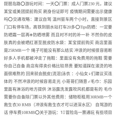
琵琶岛路⭕️游玩时间：一天⭕️门票：成人门票230 元，建议
某宝或美团提前购买 刷身份证即可 疫情期间需要出示健康
吗⭕️交通攻略：建议自驾 温州驱车两个小时，直接到景区
门口有停车场，高铁到丽水站打车20多⭕️Tips防晒：一定要
防晒霜一层再➕防晒喷雾 而且时不时的补一补 不然你的皮
肤真的会被晒红甚至脱皮防水袋：某宝提前购买 商店里面
是25RMB一个 绳子可能没有那么结实 冲浪的时候很容易断
好多人手机都被冲走了拖鞋：里面没有免费用的拖鞋 需要
你自己自备 商店有得卖价格比较昂贵 要知道踩在滚烫的地
面很难熬的 回来就会脱皮[流泪]泳衣 ：小仙女‍♀️们建议买连
体的 不然冲浪的时候容易走光 小哥哥们随意‍♂️毛巾：乐园
里面有淋浴的地方提供 沐浴露洗发露吹风机都是有的 毛巾
需要你自备除门票以外其他费用：储物柜租用30RMB一个
救生衣30 RMB（冲浪有救生衣才可以进深水区） 自驾游的
话 停车费10RMB⭕️关于游玩：1⃣️冒险岛一票通玩 有些项目