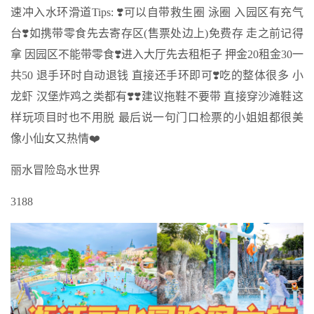
速冲入水环滑道Tips: ❣️可以自带救生圈 泳圈 入园区有充气
台❣️如携带零食先去寄存区(售票处边上)免费存 走之前记得
拿 因园区不能带零食❣️进入大厅先去租柜子 押金20租金30一
共50 退手环时自动退钱 直接还手环即可❣️吃的整体很多 小
龙虾 汉堡炸鸡之类都有❣️❣️建议拖鞋不要带 直接穿沙滩鞋这
样玩项目时也不用脱 最后说一句门口检票的小姐姐都很美
像小仙女又热情❤️
丽水冒险岛水世界
3188