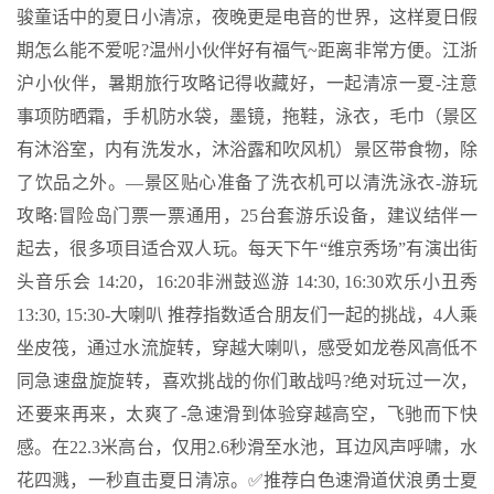
骏童话中的夏日小清凉，夜晚更是电音的世界，这样夏日假
期怎么能不爱呢?温州小伙伴好有福气~距离非常方便。江浙
沪小伙伴，暑期旅行攻略记得收藏好，一起清凉一夏-注意
事项️防晒霜，手机防水袋，墨镜，拖鞋，泳衣，毛巾（景区
有沐浴室，内有洗发水，沐浴露和吹风机）景区带食物，除
了饮品之外。—️景区贴心准备了洗衣机可以清洗泳衣-游玩
攻略:️冒险岛门票一票通用，25台套游乐设备，建议结伴一
起去，很多项目适合双人玩。️每天下午“维京秀场”有演出街
头音乐会 14:20，16:20非洲鼓巡游 14:30, 16:30欢乐小丑秀
13:30, 15:30-️大喇叭 推荐指数适合朋友们一起的挑战，4人乘
坐皮筏，通过水流旋转，穿越大喇叭，感受如龙卷风高低不
同急速盘旋旋转，喜欢挑战的你们敢战吗?绝对玩过一次，
还要来再来，太爽了-️急速滑到体验穿越高空，飞驰而下快
感。在22.3米高台，仅用2.6秒滑至水池，耳边风声呼啸，水
花四溅，一秒直击夏日清凉。✅推荐白色速滑道️伏浪勇士夏