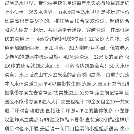
冒险岛水世界，带你探寻快乐星球每年夏天必备项目就是约
上小伙伴一起去水世界，丽水 #冒险岛水世界 是我玩过性价
比最高也是最尽兴的。推荐项目1⃣合家欢滑道：超级适合
和家人朋友一起玩，共同乘坐着浮筏，穿越弯道，在高低起
伏的滑道上一同感受跌宕起伏的快感！2⃣家庭大圆筏：滑
道更加蜿蜒曲折，更加刺激。3⃣大喇叭/巨兽碗：像被卷入
龙卷风的漩涡中极速盘旋。4⃣急速滑道：22米多的高台 仅
2.6秒的速度就到达水面上，刺激感达到最高点！5⃣大水环
滑道：水上版过山车从22米高的高台瞬间跌落，由重力加速
冲入水环滑道Tips: ❣️可以自带救生圈 泳圈 入园区有充气台❣️
如携带零食先去寄存区(售票处边上)免费存 走之前记得拿 因
园区不能带零食❣️进入大厅先去租柜子 押金20租金30一共50
退手环时自动退钱 直接还手环即可❣️吃的整体很多 小龙虾
汉堡炸鸡之类都有❣️❣️建议拖鞋不要带 直接穿沙滩鞋这样玩
项目时也不用脱 最后说一句门口检票的小姐姐都很美 像小