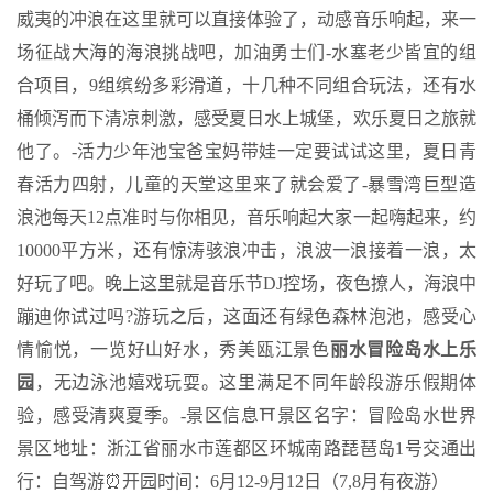
威夷的冲浪在这里就可以直接体验了，动感音乐响起，来一
场征战大海的海浪挑战吧，加油勇士们-️水塞老少皆宜的组
合项目，9组缤纷多彩滑道，十几种不同组合玩法，还有水
桶倾泻而下清凉刺激，感受夏日水上城堡，欢乐夏日之旅就
他了。-️活力少年池宝爸宝妈带娃一定要试试这里，夏日青
春活力四射，儿童的天堂这里来了就会爱了-️暴雪湾巨型造
浪池每天12点准时与你相见，音乐响起大家一起嗨起来，约
10000平方米，还有惊涛骇浪冲击，浪波一浪接着一浪，太
好玩了吧。晚上这里就是音乐节DJ控场，夜色撩人，海浪中
蹦迪你试过吗?️游玩之后，这面还有绿色森林泡池，感受心
情愉悦，一览好山好水，秀美瓯江景色
丽水冒险岛水上乐
园
，无边泳池嬉戏玩耍。这里满足不同年龄段游乐假期体
验，感受清爽夏季。-景区信息⛩景区名字：冒险岛水世界
景区地址：浙江省丽水市莲都区环城南路琵琶岛1号交通出
行：自驾游⏰开园时间：6月12-9月12日（7,8月有夜游）