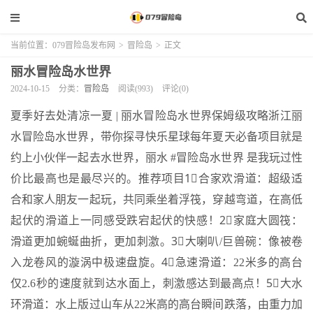
当前位置：
079冒险岛发布网
>
冒险岛
>
正文
丽水冒险岛水世界
2024-10-15
分类：
冒险岛
阅读(993)
评论(0)
夏季好去处清凉一夏 | 丽水冒险岛水世界保姆级攻略浙江丽
水冒险岛水世界，带你探寻快乐星球每年夏天必备项目就是
约上小伙伴一起去水世界，丽水 #冒险岛水世界 是我玩过性
价比最高也是最尽兴的。推荐项目1⃣合家欢滑道：超级适
合和家人朋友一起玩，共同乘坐着浮筏，穿越弯道，在高低
起伏的滑道上一同感受跌宕起伏的快感！2⃣家庭大圆筏：
滑道更加蜿蜒曲折，更加刺激。3⃣大喇叭/巨兽碗：像被卷
入龙卷风的漩涡中极速盘旋。4⃣急速滑道：22米多的高台
仅2.6秒的速度就到达水面上，刺激感达到最高点！5⃣大水
环滑道：水上版过山车从22米高的高台瞬间跌落，由重力加