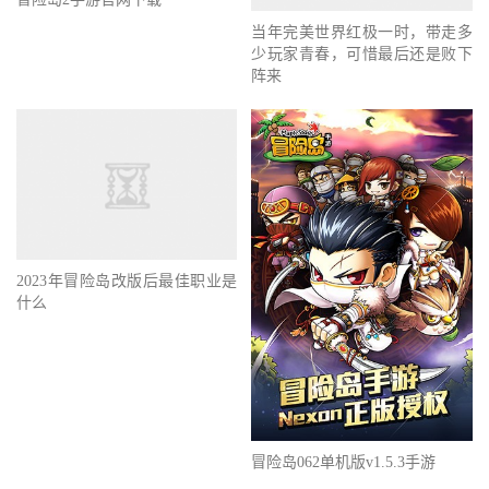
当年完美世界红极一时，带走多
少玩家青春，可惜最后还是败下
阵来
2023年冒险岛改版后最佳职业是
什么
冒险岛062单机版v1.5.3手游