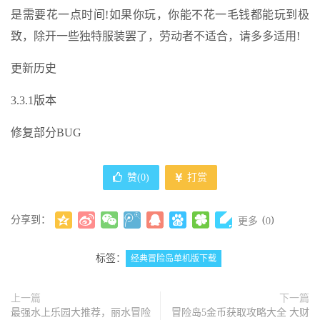
是需要花一点时间!如果你玩，你能不花一毛钱都能玩到极
致，除开一些独特服装罢了，劳动者不适合，请多多适用!
更新历史
3.3.1版本
修复部分BUG
赞(
0
)
打赏
分享到：
(
)
更多
0
标签：
经典冒险岛单机版下载
上一篇
下一篇
最强水上乐园大推荐，丽水冒险
冒险岛5金币获取攻略大全 大财