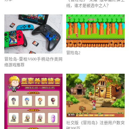
线，谁才是被选中之人？
冒险岛2
冒险岛-雷柏V600手柄动作类网
络游戏推荐
社交版《冒险岛》注册用户数突
破300万