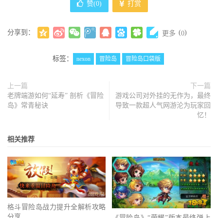
赞(
0
)
打赏
分享到：
(
)
更多
0
标签：
nexon
冒险岛
冒险岛口袋版
上一篇
下一篇
老牌端游如何“延寿” 剖析《冒险
游戏公司对外挂的无作为，最终
岛》常青秘诀
导致一款超人气网游沦为玩家回
忆！
相关推荐
格斗冒险岛战力提升全解析攻略
分享
《冒险岛》“荣耀”版本最终弹上