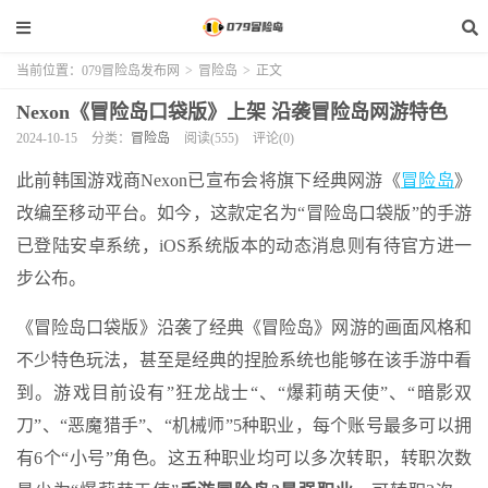
当前位置：
079冒险岛发布网
>
冒险岛
>
正文
Nexon《冒险岛口袋版》上架 沿袭冒险岛网游特色
2024-10-15
分类：
冒险岛
阅读(555)
评论(0)
此前韩国游戏商Nexon已宣布会将旗下经典网游《
冒险岛
》
改编至移动平台。如今，这款定名为“冒险岛口袋版”的手游
已登陆安卓系统，iOS系统版本的动态消息则有待官方进一
步公布。
《冒险岛口袋版》沿袭了经典《冒险岛》网游的画面风格和
不少特色玩法，甚至是经典的捏脸系统也能够在该手游中看
到。游戏目前设有”狂龙战士“、“爆莉萌天使”、“暗影双
刀”、“恶魔猎手”、“机械师”5种职业，每个账号最多可以拥
有6个“小号”角色。这五种职业均可以多次转职，转职次数