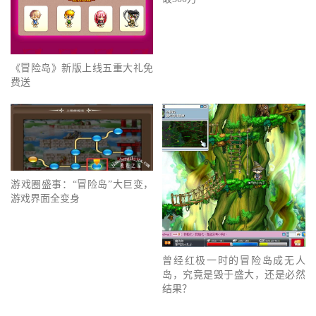
《冒险岛》新版上线五重大礼免
费送
游戏圈盛事：“冒险岛”大巨变，
游戏界面全变身
曾经红极一时的冒险岛成无人
岛，究竟是毁于盛大，还是必然
结果？