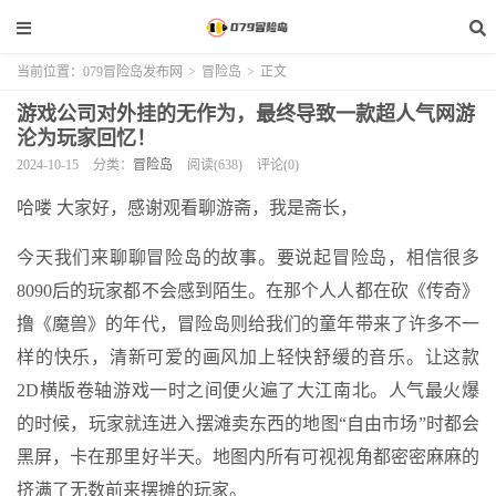
当前位置：
079冒险岛发布网
>
冒险岛
>
正文
游戏公司对外挂的无作为，最终导致一款超人气网游
沦为玩家回忆！
2024-10-15
分类：
冒险岛
阅读(638)
评论(0)
哈喽 大家好，感谢观看聊游斋，我是斋长，
今天我们来聊聊冒险岛的故事。要说起冒险岛，相信很多
8090后的玩家都不会感到陌生。在那个人人都在砍《传奇》
撸《魔兽》的年代，冒险岛则给我们的童年带来了许多不一
样的快乐，清新可爱的画风加上轻快舒缓的音乐。让这款
2D横版卷轴游戏一时之间便火遍了大江南北。人气最火爆
的时候，玩家就连进入摆滩卖东西的地图“自由市场”时都会
黑屏，卡在那里好半天。地图内所有可视视角都密密麻麻的
挤满了无数前来摆摊的玩家。