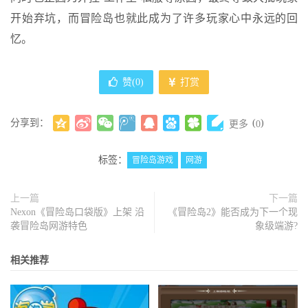
开始弃坑，而冒险岛也就此成为了许多玩家心中永远的回
忆。
赞(
0
)
打赏
分享到：
(
)
更多
0
标签：
冒险岛游戏
网游
上一篇
下一篇
Nexon《冒险岛口袋版》上架 沿
《冒险岛2》能否成为下一个现
袭冒险岛网游特色
象级端游?
相关推荐