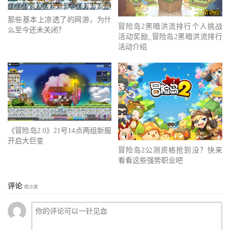
那些基本上凉透了的网游，为什
冒险岛2黑暗洪流排行个人挑战
么至今还未关闭？
活动奖励_冒险岛2黑暗洪流排行
活动介绍
《冒险岛2.0》21号14点两组新服
开启大巨变
冒险岛2公测资格抢到没？快来
看看这些强势职业吧
评论
抢沙发