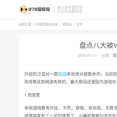
每日发布冒险岛
公益怀旧版信息
当前位置：
079冒险岛发布网
>
冒险岛
>
正文
盘点八大被
2024-10-15
分类：
冒
外挂的泛滥对一款
网游
来说绝对是致命的，当初
而导致这些网游失败的，最大原因还是因为游戏外
1 泡泡堂
休闲游戏都有外挂，不死、穿墙、穿泡泡、无限
欲望简直到了一定的境界了，小编就曾被对手的外