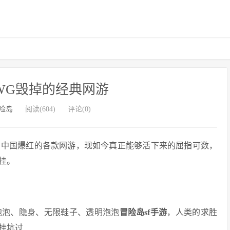
WG毁掉的经典网游
险岛
阅读(604)
评论(0)
在中国爆红的各款网游，现如今真正能够活下来的屈指可数，
挂。
泡泡、隐身、无限鞋子、透明泡泡
冒险岛sf手游
，人类的求胜
挂坑过