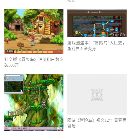
费送
游戏圈盛事：“冒险岛”大巨变，
游戏界面全变身
社交版《冒险岛》注册用户数突
破300万
网游《冒险岛》初恋12年 青春再
冒险