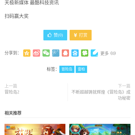
天极新媒体 最酷科技资讯
扫码赢大奖
赞(
0
)
打赏
分享到：
(
)
更多
0
标签：
冒险岛
雷柏
上一篇
下一篇
冒险岛2
不断超越铸就辉煌《冒险岛》成
功秘密
相关推荐