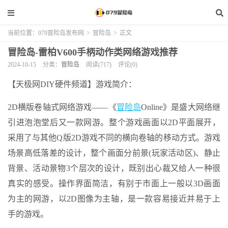
当前位置：
079冒险岛发布网
>
冒险岛
>
正文
冒险岛-雷柏V600手柄动作类网络游戏推荐
2024-10-15
分类：
冒险岛
阅读(717)
评论(0)
【天极网DIY硬件频道】游戏简介：
2D横版卷轴式网络游戏——《
冒险岛
Online》是盛大网络继
引进泡泡堂后又一款网游。整个游戏画面以2D平面展开，
采用了与其他Q版2D游戏不同的横向卷轴的移动方式。游戏
场景高低落差的设计，整个画面分前景(玩家活动区)、静止
背景、活动景物3个层次的设计，既别出心裁又给人一种很
真实的感受。操作界面简洁，有别于市面上一般以3D画面
为主的网游，以2D图像为主轴，是一款容易接近并易于上
手的游戏。