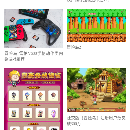
冒险岛2
冒险岛-雷柏V600手柄动作类网
络游戏推荐
社交版《冒险岛》注册用户数突
破300万