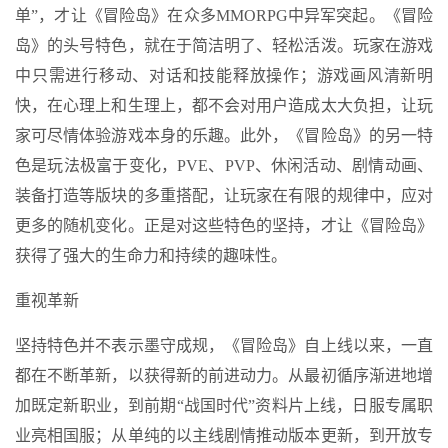
单”，才让《冒险岛》在众多MMORPG中异军突起。《冒险
岛》的头号特色，就在于简洁明了、轻松活泼。玩家在游戏
中只需进行移动、对话和技能释放操作；游戏画风清新明
快，在心理上和生理上，都不会对用户造成太大负担，让玩
家可尽情体验游戏本身的乐趣。此外，《冒险岛》的另一特
色是玩法极富于变化，PVE、PVP、休闲活动、剧情动画、
装备打造等版块的多重搭配，让玩家在有限的规律中，应对
更多的随机变化。正是对这些特色的坚持，才让《冒险岛》
获得了强大的生命力和持续的趣味性。
重视革新
坚持特色并不表示墨守成规，《冒险岛》自上线以来，一直
都在不断革新，以获得新的前进动力。从最初循序渐进地增
加既定新职业，到前期“战国时代”资料片上线，日服专属职
业亮相国服；从单纯的以主线剧情推动版本更新，到开放专