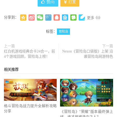
赞(
0
)
打赏
分享到：
(
)
更多
0
标签：
冒险岛
上一篇
下一篇
红白机游戏经典合卡24合一，前
Nexon《冒险岛口袋版》上架 沿
4个游戏回顾，冒险岛上榜！
袭冒险岛网游特色
相关推荐
格斗冒险岛战力提升全解析攻略
分享
《冒险岛》“荣耀”版本最终弹上
线，谁才是被选中之人？