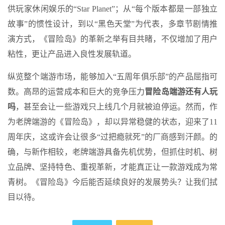
供玩家休闲娱乐的“Star Planet”；从“每个版本都是一部独立
故事”的惯性设计，到以“黑色天堂”为代表，多章节剧情推
演方式，《冒险岛》的革新之举有目共睹，不仅增加了用户
粘性，更让产品进入良性发展轨道。
纵览整个端游市场，能够加入“五周年俱乐部”的产品屈指可
数。高昂的运营成本和巨大的竞争压力
冒险岛端游还有人玩
吗
，甚至会让一些游戏只上线几个月就被迫停运。然而，作
为老牌端游的《冒险岛》，却以异常稳健的状态，迎来了11
周年庆，这或许会让很多“过把瘾就死”的厂商感到汗颜。的
确，与新作相较，老牌端游具备先机优势，但抓住时机、树
立品牌、坚持特色、重视革新，才能真正让一款游戏成为常
青树。《冒险岛》今后能否延续良好的发展势头？让我们拭
目以待。