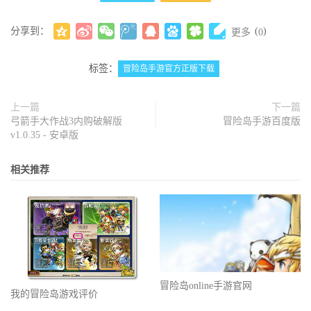
分享到：
(
)
更多
0
标签：
冒险岛手游官方正版下载
上一篇
下一篇
弓箭手大作战3内购破解版
冒险岛手游百度版
v1.0.35 - 安卓版
相关推荐
冒险岛online手游官网
我的冒险岛游戏评价