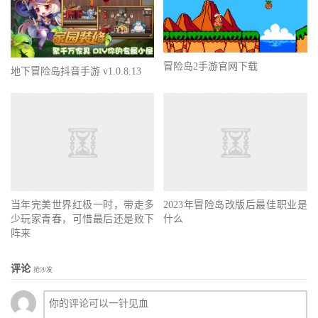
冒险岛2手游官网下载
地下冒险岛抖音手游 v1.0.8.13
当年完美世界红极一时，带走多
2023年冒险岛改版后最佳职业是
少玩家青春，可惜最后还是败下
什么
阵来
评论
抢沙发