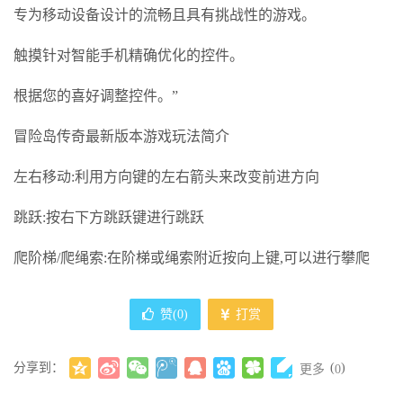
专为移动设备设计的流畅且具有挑战性的游戏。
触摸针对智能手机精确优化的控件。
根据您的喜好调整控件。”
冒险岛传奇最新版本游戏玩法简介
左右移动:利用方向键的左右箭头来改变前进方向
跳跃:按右下方跳跃键进行跳跃
爬阶梯/爬绳索:在阶梯或绳索附近按向上键,可以进行攀爬
赞(
0
)
打赏
分享到：
(
)
更多
0