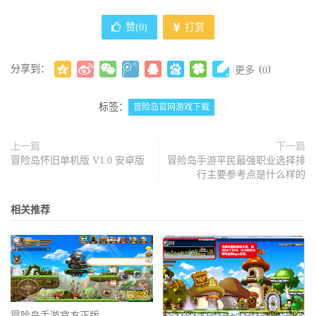
赞(
0
)
打赏
分享到：
(
)
更多
0
标签：
冒险岛官网游戏下载
上一篇
下一篇
冒险岛怀旧单机版 V1.0 安卓版
冒险岛手游平民最强职业选择排
行主要参考点是什么样的
相关推荐
冒险岛手游官方正版