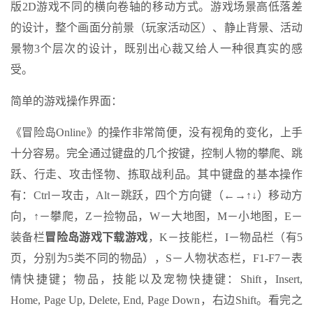
版2D游戏不同的横向卷轴的移动方式。游戏场景高低落差
的设计，整个画面分前景（玩家活动区）、静止背景、活动
景物3个层次的设计，既别出心裁又给人一种很真实的感
受。
简单的游戏操作界面：
《冒险岛Online》的操作非常简便，没有视角的变化，上手
十分容易。完全通过键盘的几个按键，控制人物的攀爬、跳
跃、行走、攻击怪物、拣取战利品。其中键盘的基本操作
有：Ctrl－攻击，Alt－跳跃，四个方向键（←→↑↓）移动方
向，↑－攀爬，Z－捡物品，W－大地图，M－小地图，E－
装备栏
冒险岛游戏下载游戏
，K－技能栏，I－物品栏（有5
页，分别为5类不同的物品），S－人物状态栏，F1-F7－表
情快捷键；物品，技能以及宠物快捷键：Shift，Insert,
Home, Page Up, Delete, End, Page Down，右边Shift。看完之