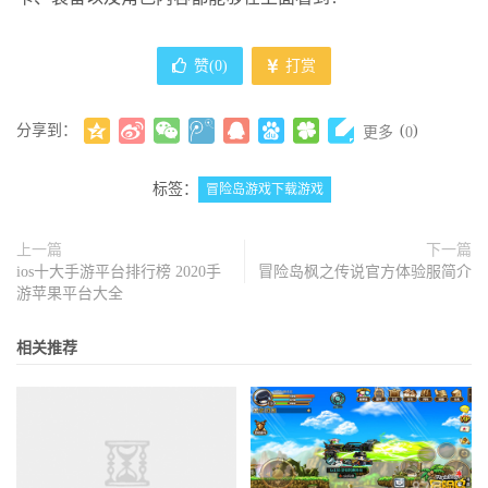
赞(
0
)
打赏
分享到：
(
)
更多
0
标签：
冒险岛游戏下载游戏
上一篇
下一篇
ios十大手游平台排行榜 2020手
冒险岛枫之传说官方体验服简介
游苹果平台大全
相关推荐