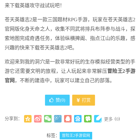
来下载英雄攻守战试玩吧！
苍天英雄志2是一款三国题材RPG手游，玩家在苍天英雄志2
官网版化身天命之人，收集不同武将排兵布阵参与战斗，探
索地图完成奇遇任务，体验纵横捭阖、指点江山的乐趣，感
兴趣的快来下载苍天英雄志2吧。
欢迎来到我的洞穴是一款非常好玩的生存模拟经营类型的手
游它还需要文明的旅程，让人玩起来非常解压
冒险王2手游
官网
，不断的建造中，玩家可以建立自己的部落。
赞(
0
)
打赏
分享到：
(
)
更多
0
标签：
冒险王2手游官网