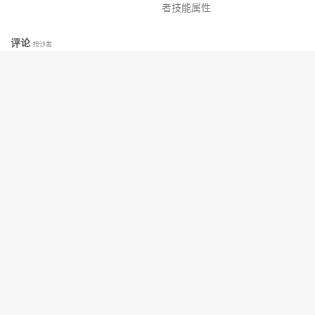
者技能属性
评论
抢沙发
提交评论
昵称 (必填)
邮箱 (必填)
网址
© 2010-2026
079冒险岛发布网
网站地图