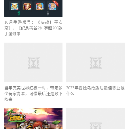
10月手游版号：《决战！平安
京》、《纪念碑谷2》等超200款
手游过审
当年完美世界红极一时，带走多
2023年冒险岛改版后最佳职业是
少玩家青春，可惜最后还是败下
什么
阵来