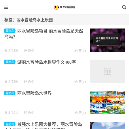
标签：丽水冒险岛水上乐园
丽水冒险岛项目 丽水冒险岛是天然
冒险岛
岛吗？
阅读(525)
评论(0)
赞(
0
)
游丽水冒险岛水世界作文400字
冒险岛
阅读(530)
评论(0)
赞(
0
)
丽水冒险岛水世界
冒险岛
阅读(991)
评论(0)
赞(
0
)
最强水上乐园大推荐，丽水冒险岛
冒险岛