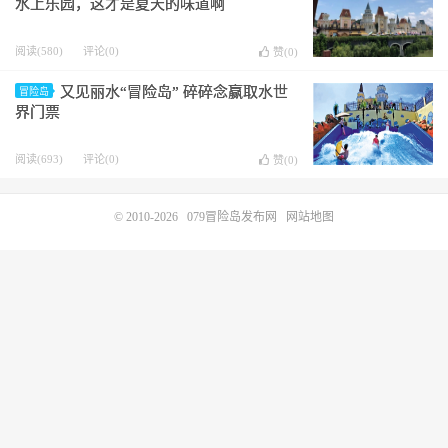
水上乐园，这才是夏天的味道啊
阅读(580)
评论(0)
赞(
0
)
又见丽水“冒险岛” 碎碎念赢取水世
冒险岛
界门票
阅读(693)
评论(0)
赞(
0
)
© 2010-2026
079冒险岛发布网
网站地图