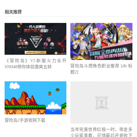
相关推荐
《冒险岛》V5新服火力全开
冒险岛斗燃角色职业推荐 [db:标
SNH48带你体验激爽五转
题2]
冒险岛2手游官网下载
当年完美世界红极一时，带走多
少玩家青春，可惜最后还是败下