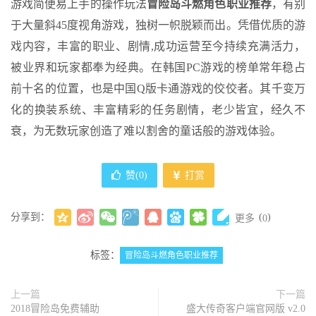
游戏简便易上手的操作玩法
冒险岛斗燃角色职业推荐
，有别
于大量斜45度视角游戏，独树一帜脱颖而出。凭借优质的游
戏内容，丰富的职业、剧情,成功运营至今持续充满活力，
被业界和玩家都奉为经典。在韩国PC游戏的榜单常年稳占
前十名的位置，也是中国Q版卡通游戏的佼佼者。其千变万
化的换装系统、丰富精彩的任务剧情，老少皆宜，经久不
衰，为无数玩家创造了难以割舍的童话般的游戏体验。
赞(
0
)
打赏
分享到：
(
)
更多
0
标签：
冒险岛斗燃角色职业推荐
上一篇
下一篇
2018冒险岛免费辅助
盛大传奇客户端官网版 v2.0