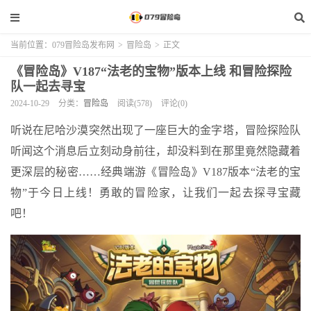
当前位置：
079冒险岛发布网
>
冒险岛
>
正文
《冒险岛》V187“法老的宝物”版本上线 和冒险探险
队一起去寻宝
2024-10-29
分类：
冒险岛
阅读(578)
评论(0)
听说在尼哈沙漠突然出现了一座巨大的金字塔，冒险探险队
听闻这个消息后立刻动身前往，却没料到在那里竟然隐藏着
更深层的秘密……经典端游《冒险岛》V187版本“法老的宝
物”于今日上线！勇敢的冒险家，让我们一起去探寻宝藏
吧！