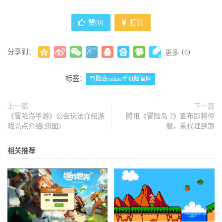
赞(
0
)
打赏
分享到：
(
)
更多
0
标签：
冒险岛online手机版官网
上一篇
下一篇
《冒险岛手游》公会玩法介绍游
腾讯《冒险岛 2》宣布即将停
戏亮点介绍(组图)
服，系代理到期
相关推荐