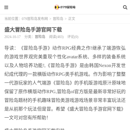
当前位置：
079冒险岛发布网
>
冒险岛
>
正文
盛大冒险岛手游官网下载
2024-10-17
分类：
冒险岛
阅读(483)
评论(0)
导读：《冒险岛手游》动作RPG经典之作!继承了端游恢弘
的游戏世界观完美重现个性化avatar系统、多样的装备系统
以及人物培养功能!,《冒险岛手游》是由韩国Nexon开发世
纪成代理的一款横版动作RPG类手机游戏。作为影响了整整
一代游玩家的人气端游《冒险岛》的手机版游戏原汁原味地
保留了原作横版动作RPG,冒险岛ol官方版是最新非常好玩的
冒险岛题材的手机趣味冒险类游戏游戏场景非常丰富玩法还
是从前那个玩法但是冒。希望《盛大冒险岛手游官网下载》
一文可对您有所帮助！