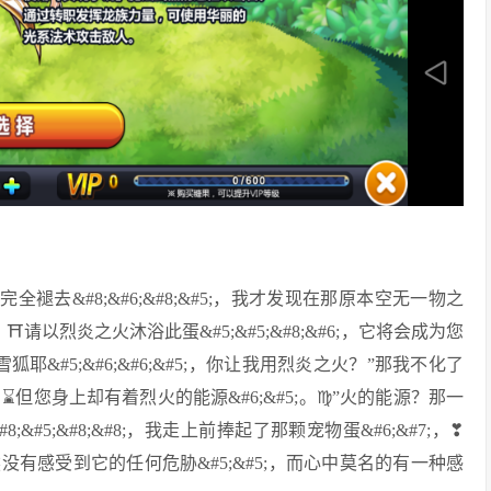
待其完全褪去&#8;&#6;&#8;&#5;，我才发现在那原本空无一物之
⛩请以烈炎之火沐浴此蛋&#5;&#5;&#8;&#6;，它将会成为您
狐耶&#5;&#6;&#6;&#5;，你让我用烈炎之火？”那我不化了
&#8;，⌛但您身上却有着烈火的能源&#6;&#5;。♍”火的能源？那一
8;&#5;&#8;&#8;，我走上前捧起了那颗宠物蛋&#6;&#7;，❣
然没有感受到它的任何危胁&#5;&#5;，而心中莫名的有一种感