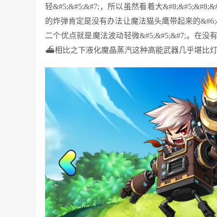
轻&#5;&#5;&#7;，所以虽然看着大&#8;&#5;&
的炸弹肯定是没有办法让魔法猫头鹰带起来的&#6;&#
二个优点就是魔法波动轻微&#5;&#5;&#7;。在没
⛴相比之下液化魔晶蒸汽这种高能武器几乎堪比灯塔&#