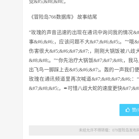
觉&#5;&#8;&#8;，
《冒险岛766数据库》 故事结尾
”玫瑰的声音迅速的出现在通讯中询问我的情况&#6;&#6;
事&#6;&#6;，应该问题不大&#7;&#6;&#5;。”“哦&
伤害很大&#5;&#6;&#7;&#7;，刚刚大锅饭被八歧大
&#8;&#8;。”“你先治疗大锅饭&#7;&#7;&#8;，我
出飞鸟一脚踩上去&#5;&#6;&#7;。轰的一声我们便
玫瑰在通讯频道里再次喊道&#7;&#8;&#7;&#6;：
&#7;&#8;&#5;，✒可惜八歧大蛇的速度更快&#7;
赞(
未经允许不得转载：
079冒险岛发布