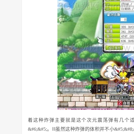
着这种炸弹主要就是这个次元震荡弹有几个适合这
&#6;&#5;。⛓虽然这种炸弹的体积并不小&#5;&#