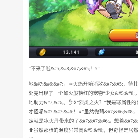
“不来了啦&#5;&#8;&#7;&#5;！5”
地&#7;&#6;&#7;，♒火焰开始消散&#7;&#5;，
处竟出现了一个如火般艳红的宠物“少女&#5;&#8;，
地助力&#7;&#6;。✋⚱”烈炎之火？“我是寒属性的雪
才怪呢&#7;&#7;&#6;！♀“虽然微弱&#7;&#6;
定就是冰火丹带来的了&#7;&#7;&#6;。想着&#7;&#
⬆虽然那蛋的温度异常高&#5;&#8;，但奇怪是居