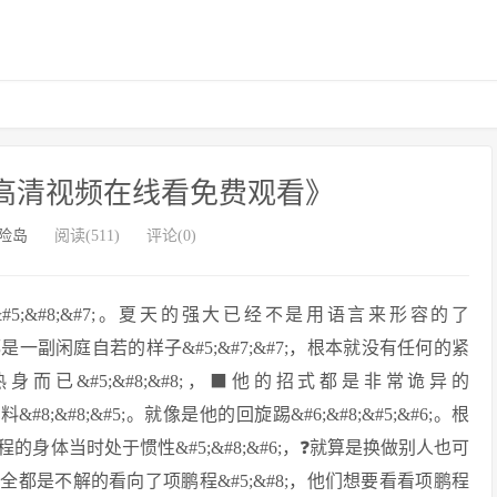
库高清视频在线看免费观看》
险岛
阅读(511)
评论(0)
5;&#8;&#7;。夏天的强大已经不是用语言来形容的了
在都是一副闲庭自若的样子&#5;&#7;&#7;，根本就没有任何的紧
身而已&#5;&#8;&#8;，⬛他的招式都是非常诡异的
料&#8;&#8;&#5;。就像是他的回旋踢&#6;&#8;&#5;&#6;。根
鹏程的身体当时处于惯性&#5;&#8;&#6;，❓就算是换做别人也可
所有人全都是不解的看向了项鹏程&#5;&#8;，他们想要看看项鹏程