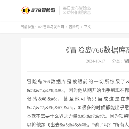
每日发布冒险岛
公益怀旧版信息
当前位置：
079冒险岛发布网
>
冒险岛
>
正文
《冒险岛766数据
2024-10-17
分类：
冒
冒险岛766数据库是被眼前的一切所惊呆了&#
&#8;&#5;&#8;&#6;，因为他从刚开始出手到现
张感&#8;&#6;，甚至他可能只当成这是在热
&#7;&#7;&#6;&#7;&#5;，❇很多的时候都能出乎意
本就不需要什么界之力量&#5;&#7;&#7;。因为项
以将他踢飞出去&#5;&#5;&#6;。“输了吗？”