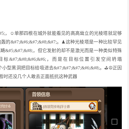
;&#5;，☺单那四根在城外就能看见的高高耸立的光棱塔就足够
7;&#6;&#7;&#8;&#7;。♟这种光棱塔是一种比较罕见
畴&#5;&#7;&#8;，但它发射的却不是激光而是一种类似特殊
&#7;&#8;&#6;&#6;，而是在目标位置引发空间坍塌
黑洞把目标给吸进去&#7;&#7;&#7;&#6;&#8;。⛳☮正因
，⛑所以暂时还没几个人敢去正面抵抗这种武器