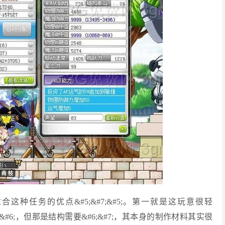
种任务的优点&#5;&#7;&#5;。第一就是这玩意很轻
8;&#6;，但那是结构需要&#6;&#7;，其本身的制作材料其实很