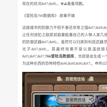
现在的状况&#7;&#8;，☸⛳看看项鹏。
《冒险岛766数据库》 故事开端
这座城市的防御力不但不差还非常之强&#7;&#8
让任何进犯之敌提前掂量掂量自己的人够人家几炮轰的&#
的防御武器&#7;&#6;，虽然可以归类到科技武器范
光子&#7;&#8;，其最终效果不是以高温烧毁目标
&#5;&#7;&#7;
766冒险岛数据库
，也就是会生成一个小型
为这种东西的恐怖特性&#6;&#8;&#6;&#7;