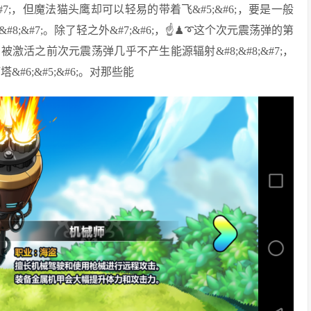
#8;&#7;，但魔法猫头鹰却可以轻易的带着飞&#5;&#6;，要是一般
8;&#7;。除了轻之外&#7;&#6;，☝♟➰这个次元震荡弹的第
有被激活之前次元震荡弹几乎不产生能源辐射&#8;&#8;&#7;，
6;&#5;&#6;。对那些能