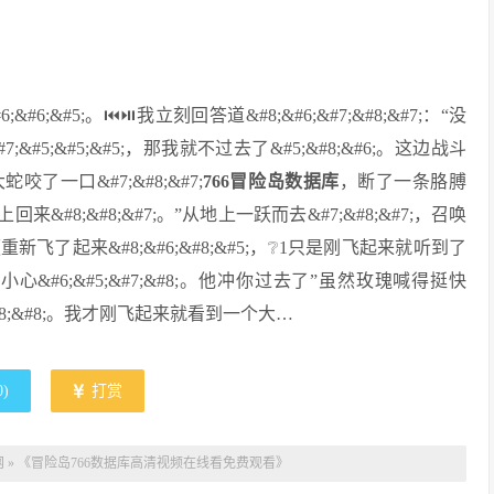
&#5;。⏮⏯我立刻回答道&#8;&#6;&#7;&#8;&#7;：“没
#7;&#5;&#5;&#5;，那我就不过去了&#5;&#8;&#6;。这边战斗
蛇咬了一口&#7;&#8;&#7;
766冒险岛数据库
，断了一条胳膊
马上回来&#8;&#8;&#7;。”从地上一跃而去&#7;&#8;&#7;，召唤
重新飞了起来&#8;&#6;&#8;&#5;，❔1只是刚飞起来就听到了
“小心&#6;&#5;&#7;&#8;。他冲你过去了”虽然玫瑰喊得挺快
&#8;&#8;。我才刚飞起来就看到一个大…
0
)
打赏
网
»
《冒险岛766数据库高清视频在线看免费观看》