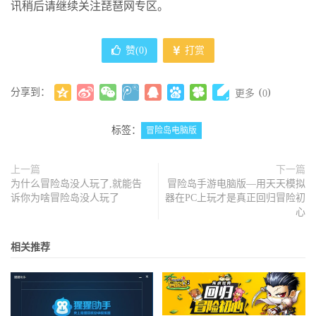
讯稍后请继续关注琵琶网专区。
赞(
0
)
打赏
分享到：
(
)
更多
0
标签：
冒险岛电脑版
上一篇
下一篇
为什么冒险岛没人玩了,就能告
冒险岛手游电脑版—用天天模拟
诉你为啥冒险岛没人玩了
器在PC上玩才是真正回归冒险初
心
相关推荐