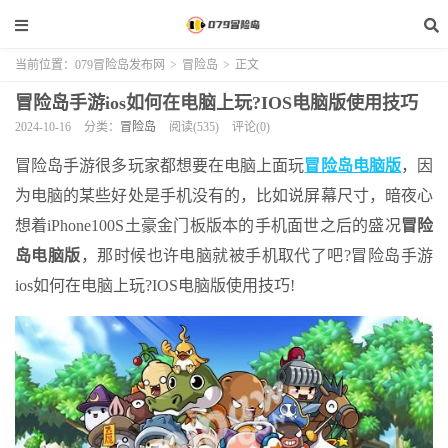
当前位置：
079冒险岛发布网
>
冒险岛
>
正文
冒险岛手游ios如何在电脑上玩?IOS电脑版使用技巧
2024-10-16
分类：
冒险岛
阅读(535)
评论(0)
冒险岛手游很多玩家都想要在电脑上面玩
冒险岛电脑版
，因
为电脑的某些好处是手机没有的，比如说屏幕尺寸，暗夜心
想着iPhone100S土豪金门板版本的手机面世之后的盛况
冒险
岛电脑版
，那时候也许电脑就被手机取代了吧?冒险岛手游
ios如何在电脑上玩?IOS电脑版使用技巧!