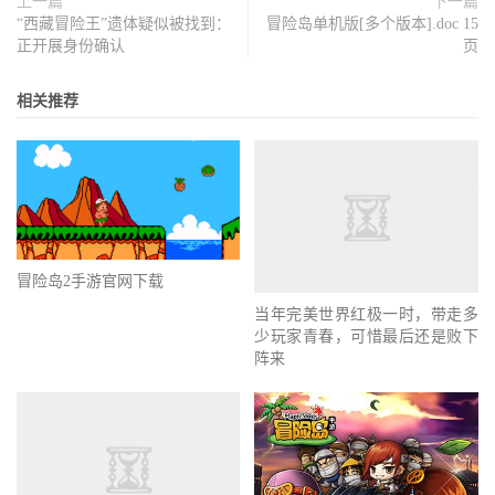
上一篇
下一篇
“西藏冒险王”遗体疑似被找到：
冒险岛单机版[多个版本].doc 15
正开展身份确认
页
相关推荐
冒险岛2手游官网下载
当年完美世界红极一时，带走多
少玩家青春，可惜最后还是败下
阵来