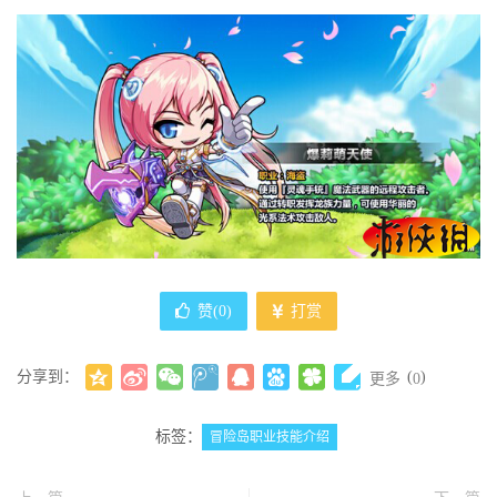
赞(
0
)
打赏
分享到：
(
)
更多
0
标签：
冒险岛职业技能介绍