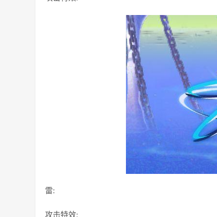
雷:
攻击特效: