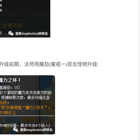
级前期，法师用魔劫(魔戒一)攻击怪物升级: