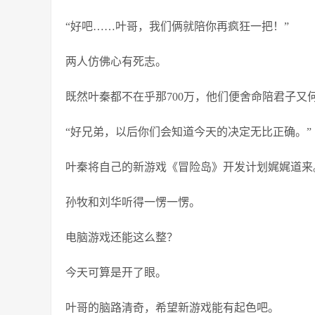
“好吧……叶哥，我们俩就陪你再疯狂一把！”
两人仿佛心有死志。
既然叶秦都不在乎那700万，他们便舍命陪君子又
“好兄弟，以后你们会知道今天的决定无比正确。”
叶秦将自己的新游戏《冒险岛》开发计划娓娓道来
孙牧和刘华听得一愣一愣。
电脑游戏还能这么整？
今天可算是开了眼。
叶哥的脑路清奇，希望新游戏能有起色吧。