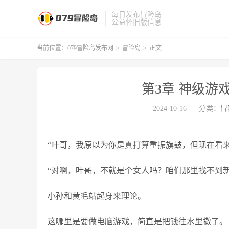
每日发布冒险岛
公益怀旧版信息
当前位置：
079冒险岛发布网
>
冒险岛
>
正文
第3章 神级游
2024-10-16
分类：
冒
“叶哥，我原以为你是真打算重振旗鼓，但现在看
“对啊，叶哥，不就是个女人吗？咱们那里找不到新
小孙和黄毛站起身来理论。
这哪里是要做电脑游戏，简直是把钱往水里撒了。