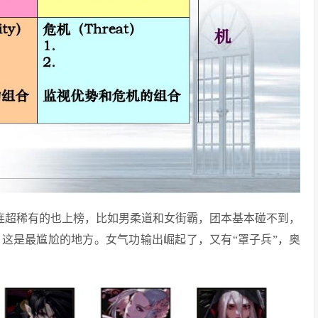
，连超稀有的也上榜，比如男柔道和女街霸，团本基本碰不到，
这是最尴尬的地方。女气功输出崛起了，又有“罩子兵”，奥