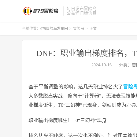
每日发布冒险岛
公益怀旧版信息
当前位置：
079冒险岛发布网
>
冒险岛
>
正文
DNF：职业输出梯度排名，T
2024-10-16
分类：
冒
基于平衡调整的影响，这几天职业排名火了
冒险岛
大多数脱离实战，偏向于“计算器”，无法表现技能
业梯度诞生，T0“三幻神”已现身，剑魂则成为耻辱
职业输出梯度诞生！T0“三幻神”现身
排名从来不缺席，这一次也不例外，针对团本输