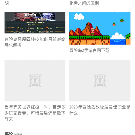
明
化卷之间的区别
冒险岛恶魔四转技能血月斩最终
强化解析
冒险岛2手游官网下载
当年完美世界红极一时，带走多
2023年冒险岛改版后最佳职业是
少玩家青春，可惜最后还是败下
什么
阵来
评论
抢沙发