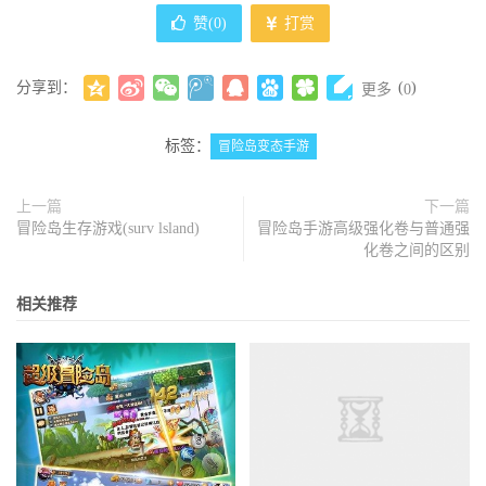
赞(
0
)
打赏
分享到：
(
)
更多
0
标签：
冒险岛变态手游
上一篇
下一篇
冒险岛生存游戏(surv lsland)
冒险岛手游高级强化卷与普通强
化卷之间的区别
相关推荐