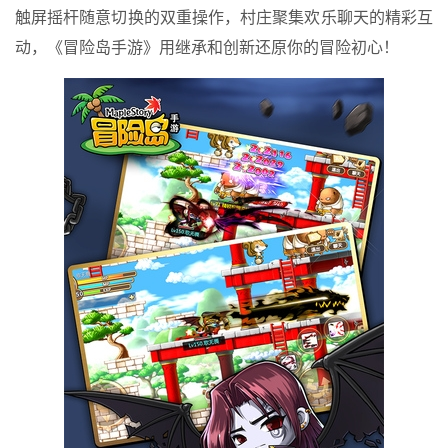
触屏摇杆随意切换的双重操作，村庄聚集欢乐聊天的精彩互
动，《冒险岛手游》用继承和创新还原你的冒险初心！