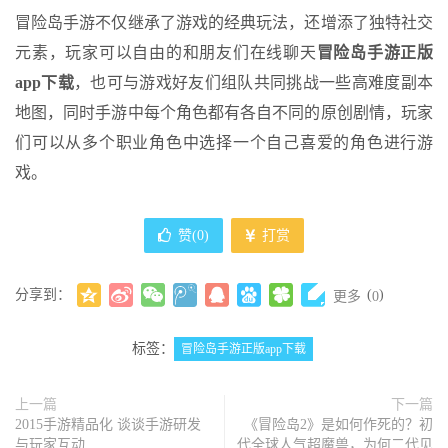
冒险岛手游不仅继承了游戏的经典玩法，还增添了独特社交
元素，玩家可以自由的和朋友们在线聊天
冒险岛手游正版
app下载
，也可与游戏好友们组队共同挑战一些高难度副本
地图，同时手游中每个角色都有各自不同的原创剧情，玩家
们可以从多个职业角色中选择一个自己喜爱的角色进行游
戏。
赞(
0
)
打赏
分享到：
(
)
更多
0
标签：
冒险岛手游正版app下载
上一篇
下一篇
2015手游精品化 谈谈手游研发
《冒险岛2》是如何作死的？初
与玩家互动
代全球人气超魔兽，为何二代见