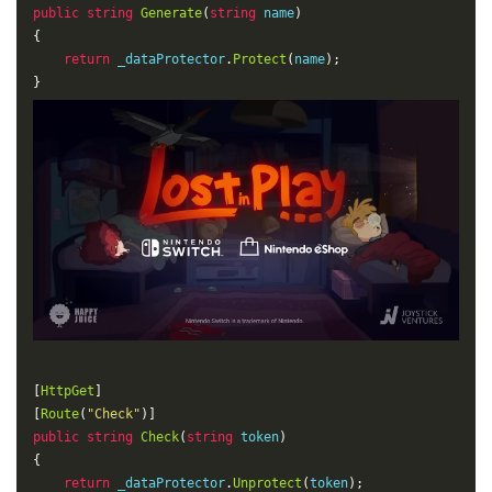
public
string
Generate
(
string
 name
)
{
return
 _dataProtector
.
Protect
(
name
);
}
[
HttpGet
]
[
Route
(
"Check"
)]
public
string
Check
(
string
 token
)
{
return
 _dataProtector
.
Unprotect
(
token
);