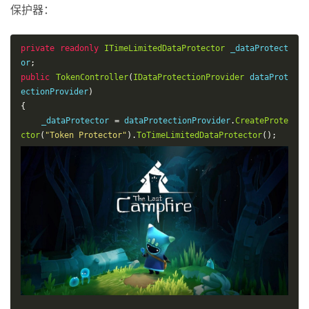
保护器：
private
readonly
ITimeLimitedDataProtector
 _dataProtect
or
;
public
TokenController
(
IDataProtectionProvider
 dataProt
ectionProvider
)
{
    _dataProtector 
=
 dataProtectionProvider
.
CreateProte
ctor
(
"Token Protector"
).
ToTimeLimitedDataProtector
();