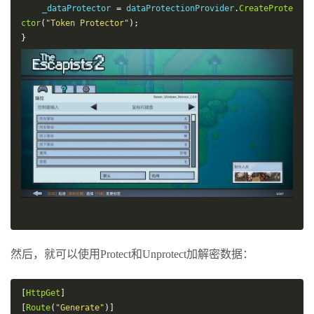
    _dataProtector 
=
 dataProtectionProvider
.
CreateProte
ctor
(
"Token Protector"
);
}
然后，就可以使用Protect和Unprotect加解密数据：
[
HttpGet
]
[
Route
(
"Generate"
)]