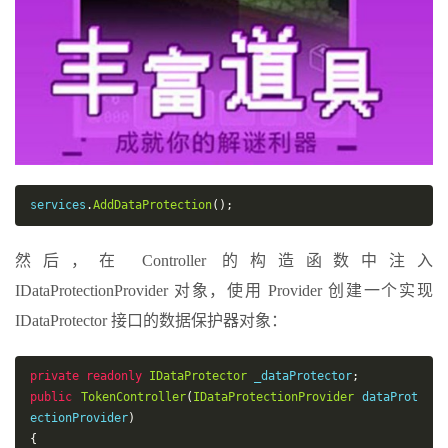
services
.
AddDataProtection
();
然后，在 Controller 的构造函数中注入
IDataProtectionProvider 对象，使用 Provider 创建一个实现
IDataProtector 接口的数据保护器对象：
private
readonly
IDataProtector
 _dataProtector
;
public
TokenController
(
IDataProtectionProvider
 dataProt
ectionProvider
)
{