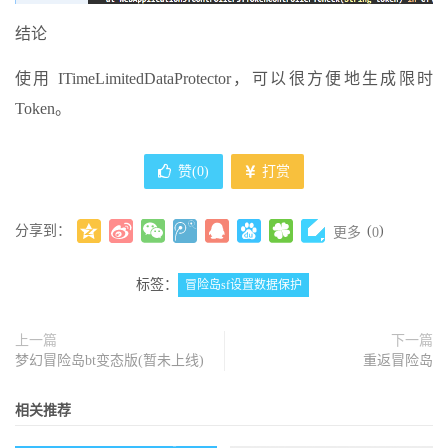
结论
使用 ITimeLimitedDataProtector，可以很方便地生成限时
Token。
赞(
0
)
打赏
分享到：
(
)
更多
0
标签：
冒险岛sf设置数据保护
上一篇
下一篇
梦幻冒险岛bt变态版(暂未上线)
重返冒险岛
相关推荐