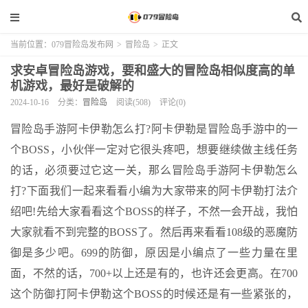
当前位置：
079冒险岛发布网
>
冒险岛
>
正文
求安卓冒险岛游戏，要和盛大的冒险岛相似度高的单
机游戏，最好是破解的
2024-10-16
分类：
冒险岛
阅读(508)
评论(0)
冒险岛手游阿卡伊勒怎么打?阿卡伊勒是冒险岛手游中的一
个BOSS，小伙伴一定对它很头疼吧，想要继续做主线任务
的话，必须要过它这一关，那么冒险岛手游阿卡伊勒怎么
打?下面我们一起来看看小编为大家带来的阿卡伊勒打法介
绍吧!先给大家看看这个BOSS的样子，不然一会开战，我怕
大家就看不到完整的BOSS了。然后再来看看108级的恶魔防
御是多少吧。699的防御，原因是小编点了一些力量在里
面，不然的话，700+以上还是有的，也许还会更高。在700
这个防御打阿卡伊勒这个BOSS的时候还是有一些紧张的，