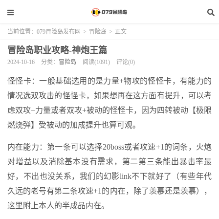
当前位置：
079冒险岛发布网
>
冒险岛
>
正文
冒险岛职业攻略-神炮王篇
2024-10-16
分类：
冒险岛
阅读(1091)
评论(0)
怪怪卡：一般基础选用的是力量+物攻的怪怪卡，有能力的
情况选双攻击的怪怪卡，如果想再在这方面有提升，可以考
虑双攻+力量或者双攻+被动的怪怪卡，因为四转被动【极限
燃烧弹】受被动的加成提升也算可观。
内在能力：第一条可以选择20boss或者攻速+1的词条，火炮
对增益以及消除基本没有需求，第二第三条能出暴击率最
好，不出也没关系，我们的幻影link不下就好了（有些年代
久远的老号有第二条攻速+1的内在，除了羡慕还是羡慕），
这里附上本人的半成品内在。