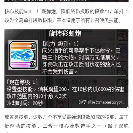
核心技能buff！！霰弹炮，降低终伤换取的段数*3，单排15
段为全岛单排段数极限，基本适用于所有非召唤类技能。
放置类技能，少数几个不享受霰弹炮段数加成的技能，属于
挺鸡肋的技能，三合一核心凑数选手之一（猴子双胞