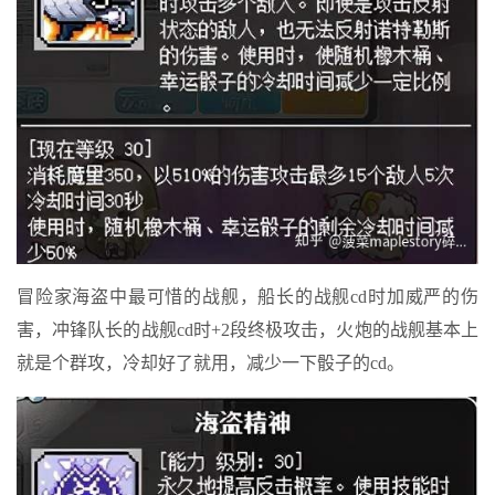
冒险家海盗中最可惜的战舰，船长的战舰cd时加威严的伤
害，冲锋队长的战舰cd时+2段终极攻击，火炮的战舰基本上
就是个群攻，冷却好了就用，减少一下骰子的cd。