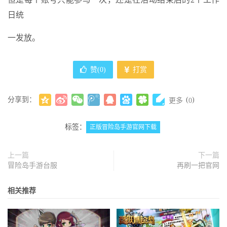
日统
一发放。
赞(
0
)
打赏
分享到：
(
)
更多
0
标签：
正版冒险岛手游官网下载
上一篇
下一篇
冒险岛手游台服
再刷一把官网
相关推荐