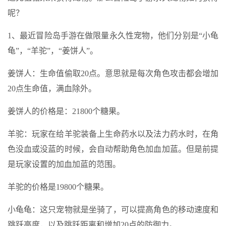
呢？
1、最近冒险岛手游在做限量永久性宠物，他们分别是“小龟
龟”，“羊驼”，“姜饼人”。
姜饼人：生命值偷取20点。意思就是每次角色攻击都会增加
20点生命值，满血除外。
姜饼人的价格是：21800个糖果。
羊驼：玩家在给羊驼装备上生命药水以及法力药水时，在角
色没血或没蓝的时候，会自动帮助角色加血加蓝。但是前提
是玩家设置的加血加蓝的范围。
羊驼的价格是19800个糖果。
小龟龟：这只宠物就是坐骑了，可以提高角色的移动速度和
跳跃高度，以及跳跃距离和增加20点的防御力。