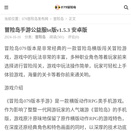
当前位置：
079冒险岛发布网
>
冒险岛
>
正文
冒险岛手游公益服bt版v1.5.3 安卓版
2024-10-16
分类：
冒险岛
阅读(501)
评论(0)
冒险岛079版本是非常经典的一款冒险岛横版闯关冒险游
戏，游戏中的玩法非常的丰富，多种职业角色等着玩家前来
选择进行冒险闯关，游戏中玩法操作简单，玩家可轻松上手
体验游戏，海量的关卡等着你前来通关哟。
游戏介绍
《冒险岛079版本手游》是一款横版动作RPG类手机游戏。
作为影响了整整一代网游玩家的人气端游《冒险岛》的手机
版，游戏原汁原味地保留了原作横版动作RPG的游戏特色，
在深度还原经典角色和特色画面的同时，以深厚的技术功底