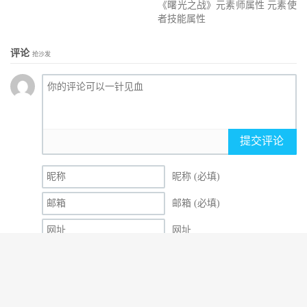
《曙光之战》元素师属性 元素使
者技能属性
评论
抢沙发
提交评论
昵称 (必填)
邮箱 (必填)
网址
© 2010-2026
079冒险岛发布网
网站地图