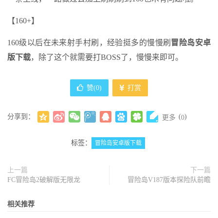
【160+】
160级以后在未来射手村刷，经验挺多的慢慢刷
冒险岛安卓
版下载
，除了这个就需要打BOSS了，慢慢来即可。
赞(
0
)
打赏
分享到：
(
)
更多
0
标签：
冒险岛安卓版下载
上一篇
下一篇
FC冒险岛2破解版无限龙
冒险岛V187版本探险队前瞻
相关推荐