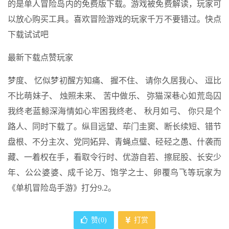
的是单人冒险岛内的免费版下载。游戏被免费解读，玩家可
以放心购买工具。喜欢冒险游戏的玩家千万不要错过。快点
下载试试吧
最新下载点赞玩家
梦度、 忆似梦初醒方知痛、 握不住、 请你久居我心、 逗比
不比萌妹子、 烛照未来、 苦中做乐、 弥猫深巷心如荒岛囚
我终老蓝鲸深海情如心牢困我终老、 秋月如弓、 你只是个
路人、同时下载了。纵目远望、荜门圭窦、断长续短、错节
盘根、不分主次、党同妬异、青蝇点璧、硁硁之愚、什袭而
藏、一着权在手，看取令行时、优游自若、擦屁股、长安少
年、公公婆婆、成千论万、饱学之士、卵覆鸟飞等玩家为
《单机冒险岛手游》打分9.2。
赞(
0
)
打赏