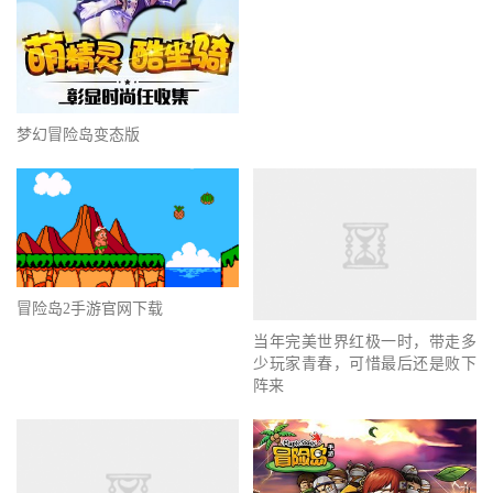
梦幻冒险岛变态版
冒险岛2手游官网下载
当年完美世界红极一时，带走多
少玩家青春，可惜最后还是败下
阵来