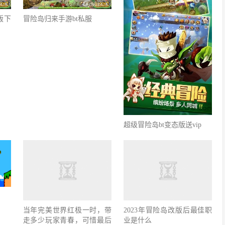
版下
冒险岛归来手游bt私服
超级冒险岛bt变态版送vip
当年完美世界红极一时，带
2023年冒险岛改版后最佳职
走多少玩家青春，可惜最后
业是什么