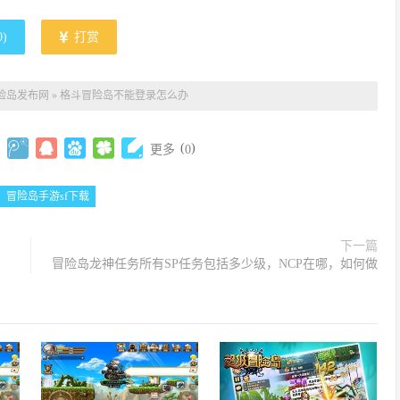
0
)
打赏
冒险岛发布网
»
格斗冒险岛不能登录怎么办
(
)
更多
0
冒险岛手游sf下载
下一篇
冒险岛龙神任务所有SP任务包括多少级，NCP在哪，如何做