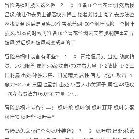
冒险岛枫叶披风这么做 – ？—》 准备10个雪花丝绸 然后找
星缘,他让你去勇士部落找芳博士,接着芳博士说了,去魔法密
林找艾温.然后是易德.10个雪花丝绸+50个枫叶就换一个枫叶
披风.到35的时候再准备10个雪花丝绸去天空找莉萨重新弄
披风 然后枫叶披风就变成40的了
冒险岛枫叶装备有哪些? – ？—》 青龙偃月刀 出处:幼魔精
灵、冰独眼兽 属性:40级攻击+70左右力量+1~2敏捷+1~2 三
国羽扇 出处:冰独眼兽、日光精灵 属性:智力+2运+1攻击+41
魔力+65~66 三国七星剑 出处:小雪人小黄狮子 属性:48级攻
+70左右魔法力+60左右力量+1~…
冒险岛枫叶装备？—》 枫叶枪 枫叶剑 枫叶耳环 枫叶头盔
枫叶帽 枫叶斧 枫叶弓“
冒险岛怎么获得全套枫叶装备? – ？—》 枫叶帽 出处:花蘑