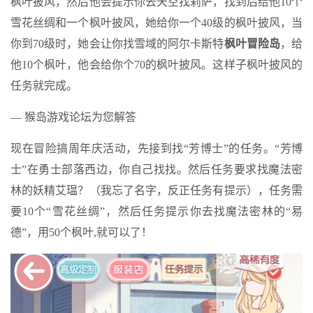
枫叶披风，然后他会提示你去天空找莉萨，找到后给他10个
雪花丝绸和一个枫叶披风，她给你一个40级的枫叶披风，当
你到70级时，她会让你找雪域的阿尔卡斯特
枫叶冒险岛
，给
他10个枫叶，他会给你个70的枫叶披风。这样子枫叶披风的
任务就完成。
— 猴岛游戏论坛为您解答
现在冒险搞周年庆活动，先接到找“芳博士”的任务。“芳博
士”在勇士部落西边，你自己找找。然后任务要求找魔法密
林的妖精艾瑥？（我忘了名字，反正任务有提示），任务需
要10个“雪花丝绸”，然后任务提示你去找魔法密林的“易
德”，用50个枫叶,就可以了！