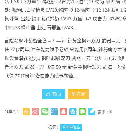
菇 LV0,1-2力量/1-2敏捷/1-2智力/1-2运气/16物防 枫叶盾 出
处:刺蘑菇,日光精灵 LV20,物防+8-12/魔防+8-12-12/回避+1-2
枫叶斧 出处:铁甲猪(铁猪) LV43,力量+1-3/攻击力+63-69/命
中25-33 枫叶锤 出处:青鄂鱼 LV43…
冒险岛枫叶装备全套 – ？—》 新黄金枫叶双刀 武器 – 刀 飞
侠 77 [7周年]潜在能力赋予卷轴,只能用[7周年]神秘魔方才可
以设置潜在能力.; 枫叶超级双刀 武器 – 刀 飞侠 100 无 枫叶
青涩双刀 武器 – 刀 飞侠 50 无 新黄金枫叶短刀 武器 – 短剑
飞侠 77 [7周年]潜在能力赋予卷轴,…
赞(
0
)
打赏
分享到：
(
)
更多
0
标签：
枫叶冒险岛