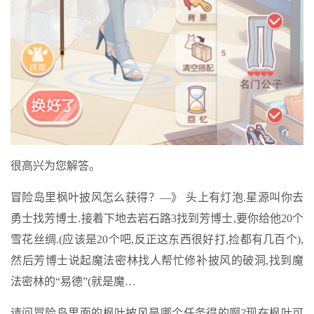
很高兴为您解答。
冒险岛里枫叶披风怎么获得？—》 头上有灯泡.星源叫你去
勇士找芳博士.接着下地去岩石路3找到芳博士,要你给他20个
雪花丝绸.(应该是20个吧,反正这东西很好打,捡都有几百个),
然后芳博士说起魔法密林找人帮忙修补披风的破洞,找到魔
法密林的“易德”(就是魔…
请问冒险岛里面的枫叶披风是哪个任务得的啊?现在枫叶可