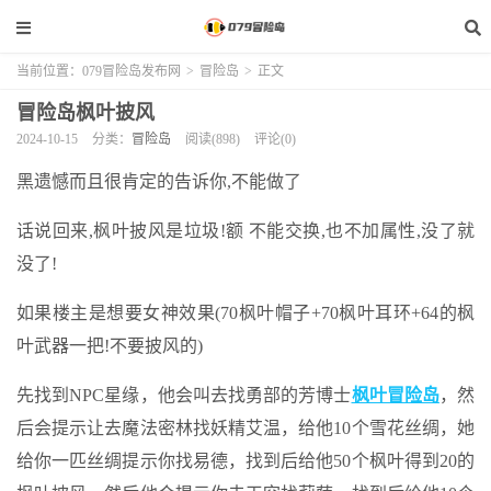
当前位置：
079冒险岛发布网
>
冒险岛
>
正文
冒险岛枫叶披风
2024-10-15
分类：
冒险岛
阅读(898)
评论(0)
黑遗憾而且很肯定的告诉你,不能做了
话说回来,枫叶披风是垃圾!额 不能交换,也不加属性,没了就
没了!
如果楼主是想要女神效果(70枫叶帽子+70枫叶耳环+64的枫
叶武器一把!不要披风的)
先找到NPC星缘，他会叫去找勇部的芳博士
枫叶冒险岛
，然
后会提示让去魔法密林找妖精艾温，给他10个雪花丝绸，她
给你一匹丝绸提示你找易德，找到后给他50个枫叶得到20的