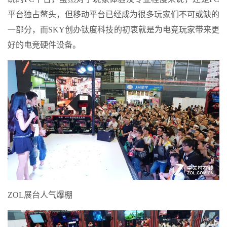
平台独占鳌头，但移动平台已经成为很多玩家们不可或缺的
一部分，而SKY创办钛度科技的初衷就是为电竞玩家带来更
好的电竞硬件设备。
ZOL展台人气爆棚