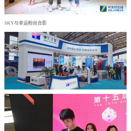
SKY与幸运粉丝合影