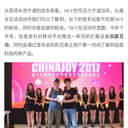
从现场水泄不通的状态来看，SKY的号召力不减当年，从展
台互动活动中我们可以了解到，台下的很多玩家不仅是SKY
的粉丝，同时也是钛度的粉丝。SKY在活动中透露：今年下
半年，钛度会针对移动平台推出一系列的扩展设备
玩家互
动
，同时会通过发布会的形式来让用户第一时间了解到钛度
科技的新产品。