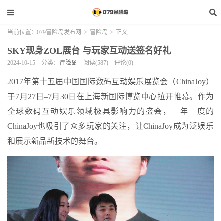
当前位置：
079冒险岛发布网
>
冒险岛
>
正文
SKY现身ZOL展台 与玩家互动送签名好礼
2024-10-15
分类：
冒险岛
阅读(587)
评论(0)
2017年第十五届中国国际数码互动娱乐展览会（ChinaJoy）
于7月27日–7月30日在上海新国际博览中心拉开帷幕。作为
全球数码互动娱乐领域极具影响力的盛会，一年一度的
ChinaJoy也吸引了众多玩家的关注，让ChinaJoy成为泛娱乐
和展示新品新技术的舞台。