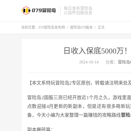
每日发布冒险岛
公益怀旧版信息
当前位置：
079冒险岛发布网
>
冒险岛079版本
>
正文
日收入保底5000万
2024-10-14
分类：
冒险岛
【本文系特玩冒险岛2专区原创，转载请注明来处
冒险岛2国服三测已经开放近1个月之久，游戏里
点数迎接4月更新的新副本，但是还有很多萌新
备，今天小编为大家整理一篇赚钱的攻略路线
冒险
副本搬砖篇：