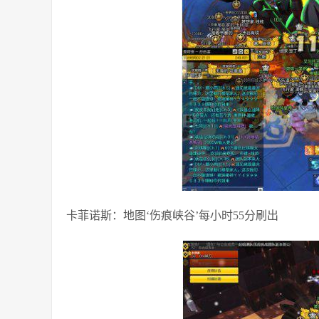
卡菲诺斯：地图‘伤痕峡谷’每小时55分刷出