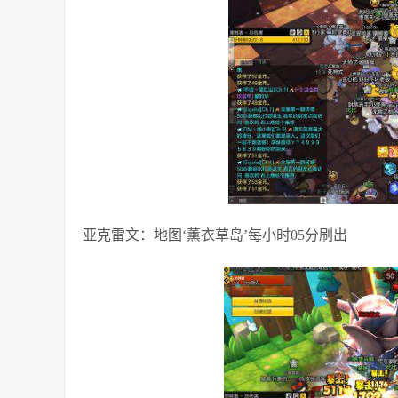
亚克雷文：地图‘薰衣草岛’每小时05分刷出