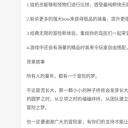
1.挂机也能够和怪物们进行比拼，感受最纯粹快乐
2.斩杀更多的强大boss来获得极品的装备，提升更
3.经典无限的冒险新体验，集结你的岛民们一起来
4.游戏中还会有海量的精品时装来令玩家自由搭配
背景故事
所有人的童年，都有一个冒险的梦。
不论是否长大，那一颗小小的种子终将会发芽长
的圆梦之时，从立项之时的磕磕绊绊，从团队建
冒险之梦。
也一定要谢谢广大的冒险家，有你们的支持才能