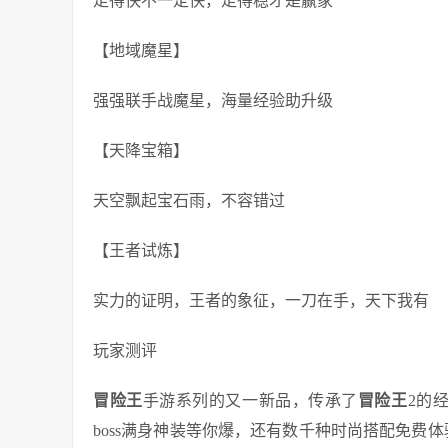
走得快不一定快，走得稳才是赢家
【地域魔星】
强强联手战魔星，海量经验助升级
【天降宝箱】
天空飘起宝石雨，不容错过
【王者试炼】
实力的证明，王者的象征，一刀在手，天下我有
玩家测评
冒险王
手游系列的又一新品，传承了
冒险王
2的
boss满身神装等你爆，还有数千种时尚搭配免费