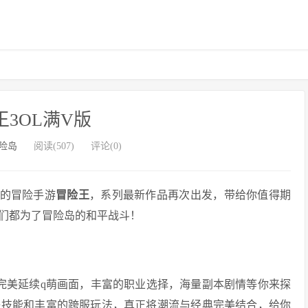
王3OL满V版
险岛
阅读(507)
评论(0)
力的冒险手游
冒险王
，系列最新作品再次出发，带给你值得期
们都为了冒险岛的和平战斗！
l，完美延续q萌画面，丰富的职业选择，海量副本剧情等你来探
搓技能和丰富的跨服玩法，真正将潮流与经典完美结合，给你