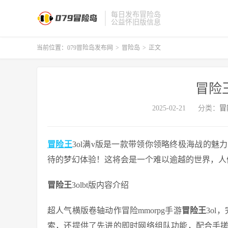
每日发布冒险岛
公益怀旧版信息
当前位置：
079冒险岛发布网
>
冒险岛
>
正文
冒险
2025-02-21
分类：
冒
冒险王
3ol满v版是一款带领你领略终极海战的魅
待的梦幻体验！这将会是一个难以逾越的世界，人
冒险王
3olbt版内容介绍
超人气横版卷轴动作冒险mmorpg手游
冒险王
3o
索，还提供了先进的即时网络组队功能，配合手