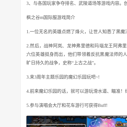
3、与各国玩家争夺排名、武陵道场等游戏内容。
枫之谷m国际服游戏简介
1.一位无名的英雄点燃了烽火，让世人知悉了黑
2.然后，战神阿岚、龙神弗里德和玛瑙龙王阿弗
六位英雄挺身而出，他们带领着反抗黑魔法师的
旷日持久的战争，史称“上古之战”。
3.来3周年主题乐园的魔幻乐园玩吧~!
4.前来魔幻乐园的话，就可以游玩滑水道、瞄准！
5.参与演唱会大厅和花车游行可获得Buff!