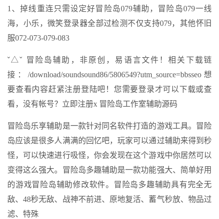
1、掉线重连只需设定好冒险岛079辅助，冒险岛079一线
海，小乐，微笑登录器全部过检测不仅支持079，其他怀旧
服072-073-079-083
ˇ△ˇ 冒险岛辅助，非原创，易语言文件！相关下载链
接：/download/soundsound86/5806549?utm_source=bbsseo想
要查看内容赶紧注册登陆吧！您需要登录才可以下载或查
看，没有帐号？立即注册x 冒险岛工作室辅助源码
冒险岛乐享辅助是一款针对同名软件打造的游戏工具。冒险
岛应该是很多人满满的回忆吧，玩家可以通过辅助来得到秒
怪，可以快速进行吸怪，你会发现在这个游戏中你居然可以
变得这么强大。冒险岛多趣辅助是一款功能强大、简单好用
的游戏冒险岛辅助修改软件。冒险岛多趣辅助具有完全无
敌、48秒无敌、战神不前进、原地复活、蓄气秒放、物品过
滤、特殊