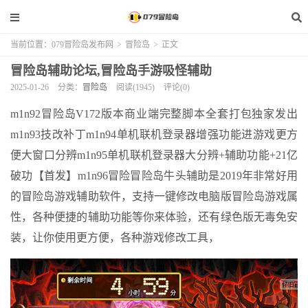
当前位置：
079冒险岛发布网
>
冒险岛
>
正文
冒险岛辅助论坛,冒险岛手游吸怪辅助
2025-01-26
分类：
冒险岛
阅读(1945)
评论(0)
m1n92冒险岛V172版本商业端完整脚本全套打包独家发出
m1n93技改补丁m1n94单机联机登录器增强功能进游戏更方
便大窗口分辨m1n95单机联机登录器大分辨+辅助功能+21亿
破功【首发】m1n96冒险冒险岛牛头辅助是2019年非常好用
的冒险岛游戏辅助软件，支持一键修改电脑版冒险岛游戏属
性，各种便捷的辅助功能等你来体验，还有绿色版无毒免安
装，让你使用更方便，各种游戏修改工具，