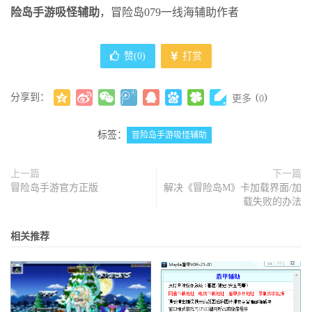
险岛手游吸怪辅助
，冒险岛079一线海辅助作者
赞(
0
)
打赏
分享到：
(
)
更多
0
标签：
冒险岛手游吸怪辅助
上一篇
下一篇
冒险岛手游官方正版
解决《冒险岛M》卡加载界面/加
载失败的办法
相关推荐