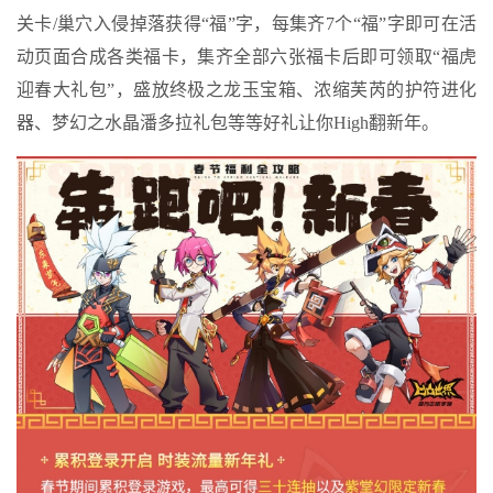
关卡/巢穴入侵掉落获得“福”字，每集齐7个“福”字即可在活
动页面合成各类福卡，集齐全部六张福卡后即可领取“福虎
迎春大礼包”，盛放终极之龙玉宝箱、浓缩芙芮的护符进化
器、梦幻之水晶潘多拉礼包等等好礼让你High翻新年。