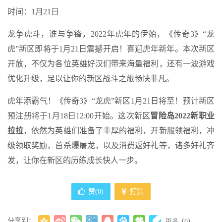
时间：1月21日
龙争虎斗，谁与争锋，2022年虎年的伊始，《传奇3》“龙
虎”新区即将于1月21日震撼开启！喜迎虎年新年。本次新区
开放，不仅为各位英雄好汉们带来海量福利，还有一波游戏
优化升级，足以让你的新区战斗之旅畅快非凡。
虎年添霸气！《传奇3》“龙虎”新区1月21日将至！预计新区
预注册将于1月18日12:00开始。这次新区
冒险岛2022新职业
拉拉
，依然为英雄们准备了丰厚的福利，开新服领福利，冲
级领取奖励，首杀爆屠龙，以及消费返好礼等，诸多好礼齐
发，让你在新区的历练成长快人一步。
赞(
0
)
打赏
分享到：
(
)
更多
0