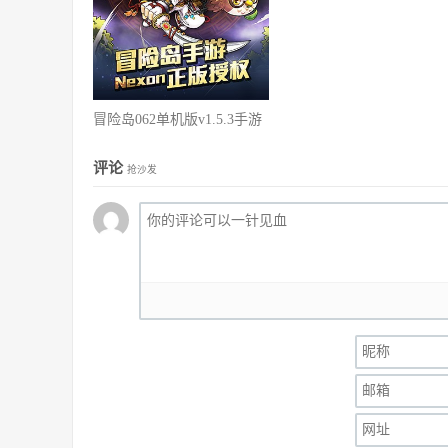
冒险岛062单机版v1.5.3手游
评论
抢沙发