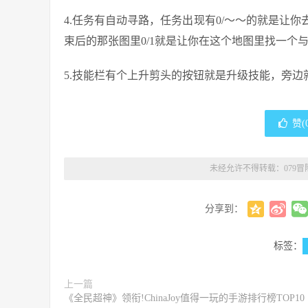
4.任务有自动寻路，任务出现有0/～～的就是让
束后的那张图里0/1就是让你在这个地图里找一个与其
5.技能栏有个上升剪头的按钮就是升级技能，旁
赞(
未经允许不得转载：
079
分享到：
标签：
上一篇
《全民超神》领衔!ChinaJoy值得一玩的手游排行榜TOP10