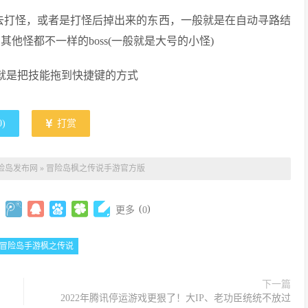
你去打怪，或者是打怪后掉出来的东西，一般就是在自动寻路结
他怪都不一样的boss(一般就是大号的小怪)
边就是把技能拖到快捷键的方式
0
)
打赏
冒险岛发布网
»
冒险岛枫之传说手游官方版
(
)
更多
0
冒险岛手游枫之传说
下一篇
2022年腾讯停运游戏更狠了！大IP、老功臣统统不放过