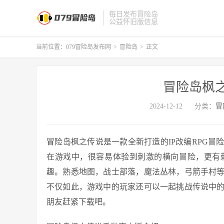
每日发布冒险岛
公益怀旧版信息
当前位置：
079冒险岛发布网
>
冒险岛
>
正文
冒险岛枫
2024-12-12
分类：
冒
冒险岛枫之传说是一款全新打造的IP改编RPG冒
在游戏中，很容易体验到刺激的横向冒险，更有
趣。熟悉地图，战士部落，魔法丛林，弓箭手村
不仅如此，游戏中的玩家还可以一起挑战传说中
朋友赶紧下载吧。