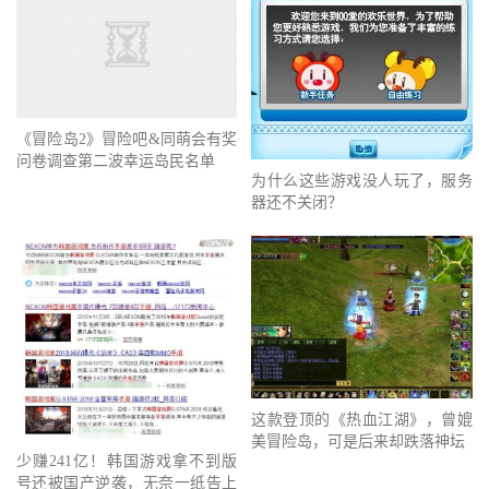
《冒险岛2》冒险吧&同萌会有奖
问卷调查第二波幸运岛民名单
为什么这些游戏没人玩了，服务
器还不关闭？
这款登顶的《热血江湖》，曾媲
美冒险岛，可是后来却跌落神坛
少赚241亿！韩国游戏拿不到版
号还被国产逆袭，无奈一纸告上