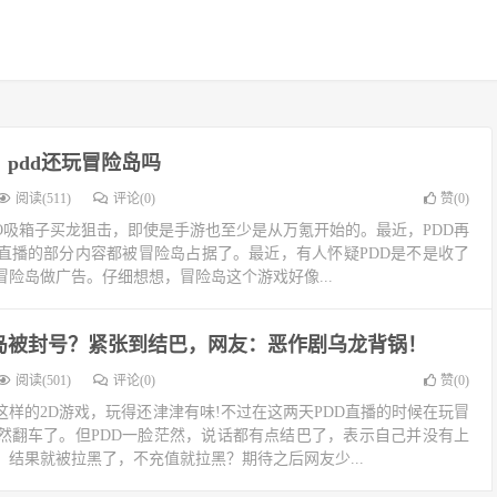
，pdd还玩冒险岛吗
阅读(511)
评论(0)
赞(
0
)
SGO吸箱子买龙狙击，即使是手游也至少是从万氪开始的。最近，PDD再
直播的部分内容都被冒险岛占据了。最近，有人怀疑PDD是不是收了
险岛做广告。仔细想想，冒险岛这个游戏好像...
险岛被封号？紧张到结巴，网友：恶作剧乌龙背锅！
阅读(501)
评论(0)
赞(
0
)
样的2D游戏，玩得还津津有味!不过在这两天PDD直播的时候在玩冒
然翻车了。但PDD一脸茫然，说话都有点结巴了，表示自己并没有上
结果就被拉黑了，不充值就拉黑？期待之后网友少...