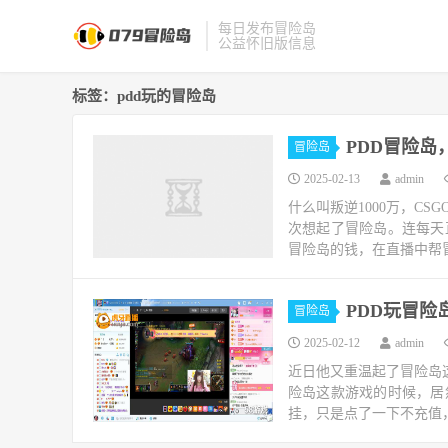
每日发布冒险岛
公益怀旧版信息
标签：pdd玩的冒险岛
PDD冒险岛
冒险岛
2025-02-13
admin
什么叫叛逆1000万，C
次想起了冒险岛。连每天
冒险岛的钱，在直播中帮冒
PDD玩冒
冒险岛
2025-02-12
admin
近日他又重温起了冒险岛这
险岛这款游戏的时候，居
挂，只是点了一下不充值，