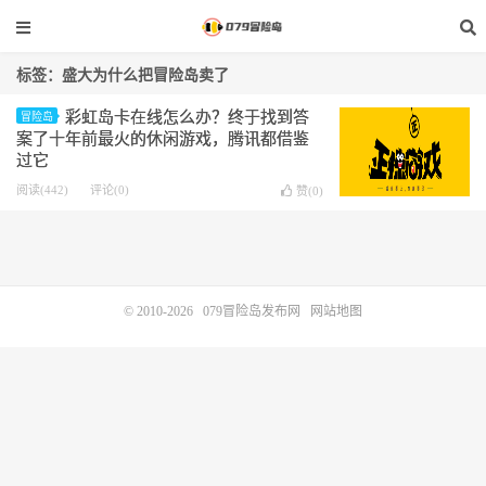
标签：盛大为什么把冒险岛卖了
彩虹岛卡在线怎么办？终于找到答
冒险岛
案了十年前最火的休闲游戏，腾讯都借鉴
过它
阅读(442)
评论(0)
赞(
0
)
© 2010-2026
079冒险岛发布网
网站地图