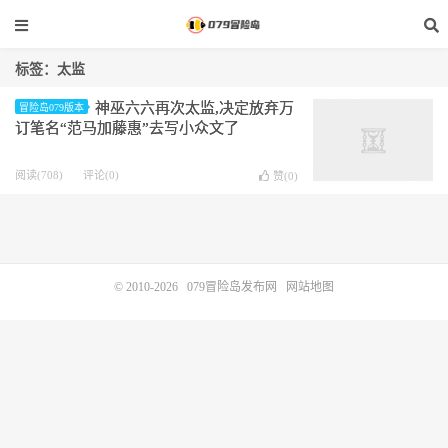
标签：太监
神巫六六再次太监,决定放弃万
冒险岛079版本
订笔名“范马加藤惠”去写小众文了
阅读(708)
评论(0)
赞(
0
)
© 2010-2026
079冒险岛发布网
网站地图