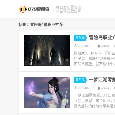
每日发布冒险岛
公益怀旧版信息
标签：冒险岛0氪职业推荐
冒险岛职业
冒险岛
2025-01-12
admin
探险家的LINK不一样职
栏里边。有肝的能去爆肝
即然单机版，就不能让个人
一梦江湖零氪
冒险岛
2025-01-10
admin
一梦江湖零氪党玩什么职
（就是奶妈）这个职业。
跟大部队的修为水平并没有