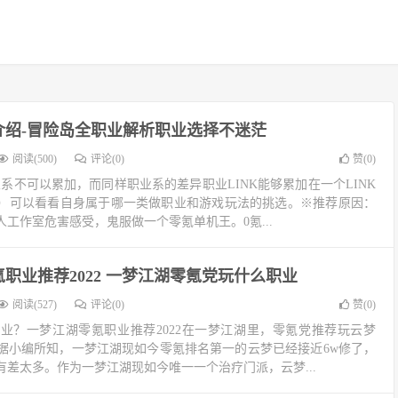
介绍-冒险岛全职业解析职业选择不迷茫
阅读(500)
评论(0)
赞(
0
)
业系不可以累加，而同样职业系的差异职业LINK能够累加在一个LINK
）可以看看自身属于哪一类做职业和游戏玩法的挑选。※推荐原因：
工作室危害感受，鬼服做一个零氪单机王。0氪...
职业推荐2022 一梦江湖零氪党玩什么职业
阅读(527)
评论(0)
赞(
0
)
业？一梦江湖零氪职业推荐2022在一梦江湖里，零氪党推荐玩云梦
据小编所知，一梦江湖现如今零氪排名第一的云梦已经接近6w修了，
差太多。作为一梦江湖现如今唯一一个治疗门派，云梦...