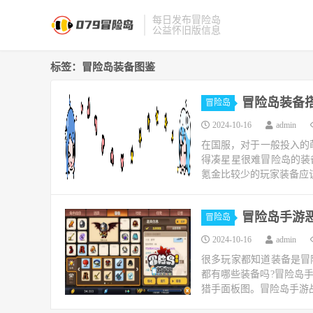
每日发布冒险岛
公益怀旧版信息
标签：冒险岛装备图鉴
冒险岛装备
冒险岛
2024-10-16
admin
在国服，对于一般投入的
得凑星星很难冒险岛的装
氪金比较少的玩家装备应该
冒险岛手游
冒险岛
2024-10-16
admin
很多玩家都知道装备是冒
都有哪些装备吗?冒险岛
猎手面板图。冒险岛手游