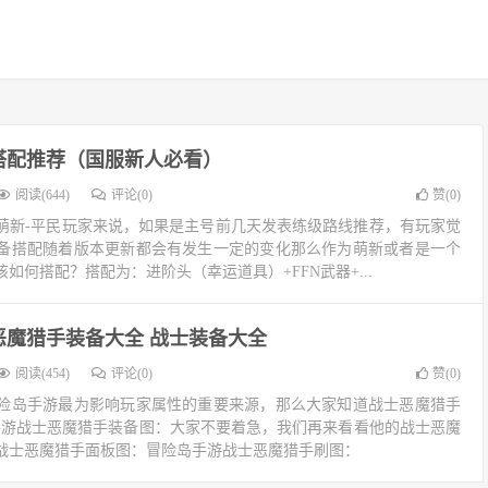
搭配推荐（国服新人必看）
阅读(644)
评论(0)
赞(
0
)
萌新-平民玩家来说，如果是主号前几天发表练级路线推荐，有玩家觉
备搭配随着版本更新都会有发生一定的变化那么作为萌新或者是一个
如何搭配？搭配为：进阶头（幸运道具）+FFN武器+...
恶魔猎手装备大全 战士装备大全
阅读(454)
评论(0)
赞(
0
)
险岛手游最为影响玩家属性的重要来源，那么大家知道战士恶魔猎手
手游战士恶魔猎手装备图：大家不要着急，我们再来看看他的战士恶魔
战士恶魔猎手面板图：冒险岛手游战士恶魔猎手刷图：