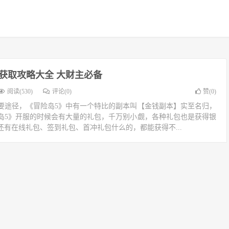
获取攻略大全 大财主必备
阅读(530)
评论(0)
赞(
0
)
要途径，《冒险岛5》中有一个特比的副本叫【金钱副本】实至名归，
岛5》开服的时候会有大量的礼包，千万别小觑，各种礼包也是获得银
有在线礼包、签到礼包、首冲礼包什么的，都能获得不...