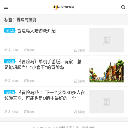
标签：冒险岛技能
冒险岛大陆游戏介绍
冒险岛
阅读(568)
评论(0)
赞(
0
)
《冒险岛》单机手游版，玩家：总
冒险岛
是能想起当年“小霸王”的冒险岛
阅读(490)
评论(0)
赞(
0
)
《冒险岛2》：下一个大型3D多人在
冒险岛
线聊天室，可能也是Q版中最好的一个
阅读(555)
评论(0)
赞(
0
)