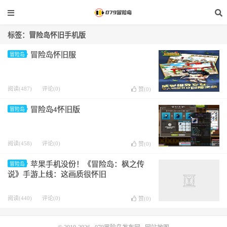
标签：冒险岛怀旧手机版
冒险岛怀旧服
冒险岛
阅读(487)
评论(0)
赞(
0
)
冒险岛4怀旧版
冒险岛
阅读(458)
评论(0)
赞(
0
)
苹果手机没份！《冒险岛：枫之传
冒险岛
说》手游上线：这画质很怀旧
阅读(440)
评论(0)
赞(
0
)